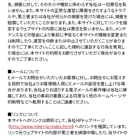
失、損害に対して、その大小や種別に係わらず当社は一切責任を負
いません。また、本サイトの正常な運営に障害をきたすようなトラブ
ルや、第三者または当社が何らかの損害を受けた場合には、損害を
賠償していただくことがあります。また、本サイトに対してリンクを設
定するウェブサイトの内容に当社は責任を負いません。また、メンテ
ナンスなどの理由により事前に予告なく本サイトの情報を変更また
は削除したり、運営を中断または中止させていただくことがありま
すのでご了承ください。ここに記した規約に違反する行為を発見し
た場合には、本サイトの利用をお断りさせていただく場合がありま
すのでご了承ください。
■メールについて
Ｅメールでお問合せいただいたお客様に対し、お問合せにお答えす
る目的で当社よりお客様個人宛にＥメールの返信を差し上げる場
合があります。当社よりお送りする電子メールの著作権は当社に帰
属しており、当社の事前の書面による同意なく他のホームページや
印刷物などへ転用することはご遠慮ください。
■リンクについて
本サイトへのリンクは原則として、当社HPトップページ
（
http://www.mkgr.jp/index.html
）へのリンクを推奨しています。
リンク元ウェブサイトの内容が第三者を誹謗中傷したり、当サイトの