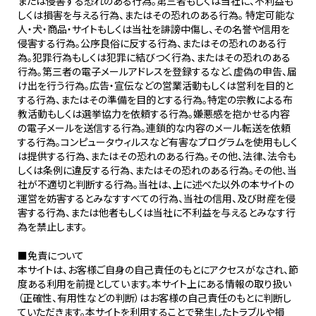
または侵害する恐れのある行為。第三者もしくは当社に、不利益も
しくは損害を与える行為、またはその恐れのある行為。 特定可能な
人・犬・商品・サイトもしくは当社を誹謗中傷し、その名誉や信用を
侵害する行為。公序良俗に反する行為、またはその恐れのある行
為。犯罪行為もしくは犯罪に結びつく行為、またはその恐れのある
行為。第三者の電子メールアドレスを登録するなど、虚偽の申告、届
け出を行う行為。広告・宣伝などの営業活動もしくは営利を目的と
する行為、またはその準備を目的とする行為。特定の宗教による布
教活動もしくは選挙協力を依頼する行為。嫌悪感を抱かせる内容
の電子メールを送信する行為。連鎖的な内容のメール転送を依頼
する行為。コンピュータウィルスなど有害なプログラムを使用もしく
は提供する行為、またはその恐れのある行為。その他、法律、法令も
しくは条例に違反する行為、またはその恐れのある行為。その他、当
社が不適切と判断する行為。当社は、上に述べた以外の本サイトの
運営を妨害するとみなすすべての行為、当社の信用、及び財産を侵
害する行為、または他者もしくは当社に不利益を与えるとみなす行
為を禁止します。
■免責について
本サイトは、お客様ご自身の自己責任のもとにアクセスがなされ、節
度ある利用を前提としています。本サイト上にある情報の取り扱い
（正確性、有用性などの判断）はお客様の自己責任のもとに判断し
ていただきます。本サイトを利用することで発生したトラブルや損